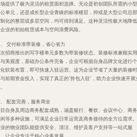
广场提供了极为灵活的租赁面积选择。无论是初创团队所需的小
办公单元，还是成长型企业青睐的标准楼层，抑或是大型公司总
定制化的整层或多层空间，均可得到满足。这种灵活性极大地降
了企业的初始租赁成本与空间浪费风险。
四、 交付标准带装修，省心省力
本次招商推出的写字楼单元多数为带装修状态。装修标准兼顾实
性与美观度，基础办公条件完备，企业可根据自身品牌文化进行
性化软装布置，即可快速入驻运营。这为企业节省了大量的装修
间与前期资金投入，实现了真正的“拎包入驻”，助力企业快速开展
务。
、 配套完善，服务周全
项目自身及周边商务配套成熟，涵盖银行、餐饮、会议中心、商
休闲等多种设施，可满足企业日常运营及商务接待的全方位需求
专业的物业团队能提供安全、清洁、维护及客户支持等一站式服
务，让企业专注于核心业务发展。