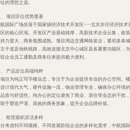
选址的理想之选。
、 项目区位优势显著
中航国际广场坐落于国家级经济技术开发区——北京亦庄经济技术
发区的核心区域。开发区产业基础雄厚，高新技术企业云集，政
支持力度大，商务氛围成熟。项目周边交通网络发达，紧邻多条
市主干道及地铁线路，高效连接北京中心城区及各重要功能区，
入驻企业员工通勤及商务往来提供极大便利。
、 产品定位高端纯粹
本项目为纯正写字楼业态，专注于为企业提供专业的办公空间。
宇设计现代大气，硬件设施一流，物业管理专业，确保办公环境
高品质与舒适性。纯办公的定位避免了商业、居住等业态的干扰
有助于塑造严谨、高效的商务形象，提升企业品牌价值。
、 租赁面积灵活多样
充分考虑到不同规模、不同发展阶段企业的多样化需求，中航国