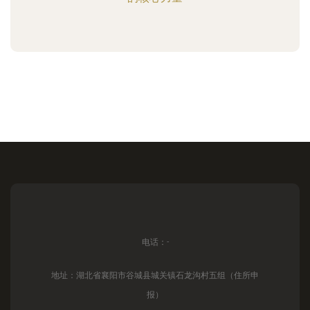
电话：-
地址：湖北省襄阳市谷城县城关镇石龙沟村五组（住所申
报）